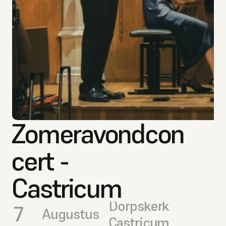
Zomeravondcon
cert - 
Castricum
Dorpskerk 
7
Augustus
Castricum