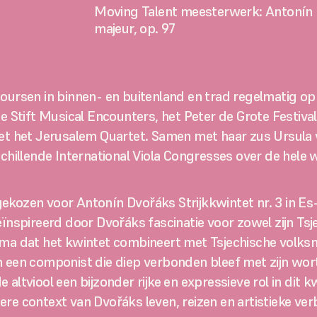
Moving Talent meesterwerk: Antonín Dv
majeur, op. 97
ursen in binnen- en buitenland en trad regelmatig op a
e Stift Musical Encounters, het Peter de Grote Festiva
et Jerusalem Quartet. Samen met haar zus Ursula vorm
chillende International Viola Congresses over de hele 
ekozen voor Antonín Dvořáks Strijkkwintet nr. 3 in Es
nspireerd door Dvořáks fascinatie voor zowel zijn Tsjech
dat het kwintet combineert met Tsjechische volksmuzi
een componist die diep verbonden bleef met zijn wortels,
altviool een bijzonder rijke en expressieve rol in dit k
re context van Dvořáks leven, reizen en artistieke ve