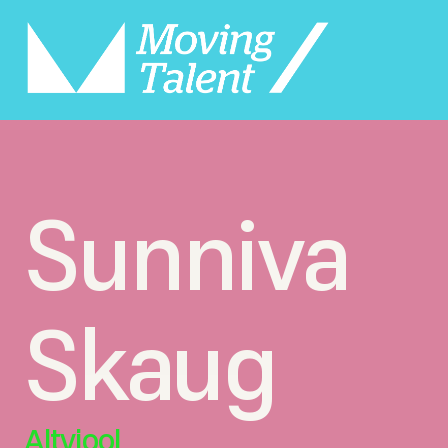
Sunniva 
Skaug
Altviool