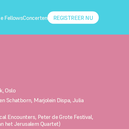
e Fellows
Concerten
REGISTREER NU
k, Oslo
n Schatborn, Marjolein Dispa, Julia 
cal Encounters, Peter de Grote Festival, 
n het Jerusalem Quartet)