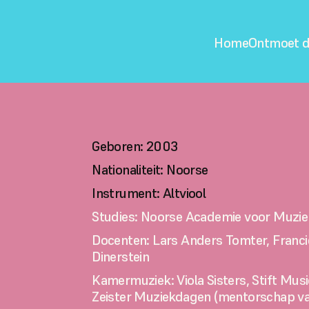
Home
Ontmoet d
Geboren: 2003
Nationaliteit: Noorse
Instrument: Altviool
Studies: Noorse Academie voor Muzie
Docenten: Lars Anders Tomter, Francie
Dinerstein
Kamermuziek: Viola Sisters, Stift Musi
Zeister Muziekdagen (mentorschap va